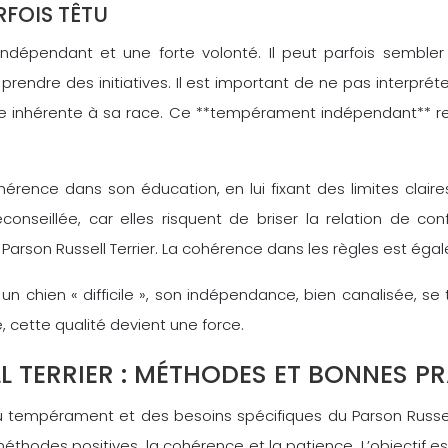
FOIS TÊTU
dépendant et une forte volonté. Il peut parfois sembler t
prendre des initiatives. Il est important de ne pas interp
 inhérente à sa race. Ce **tempérament indépendant** requ
érence dans son éducation, en lui fixant des limites claires 
onseillée, car elles risquent de briser la relation de co
 Parson Russell Terrier. La cohérence dans les règles est ég
 un chien « difficile », son indépendance, bien canalisée, 
é, cette qualité devient une force.
L TERRIER : MÉTHODES ET BONNES P
tempérament et des besoins spécifiques du Parson Russell
hodes positives, la cohérence et la patience. L’objectif e