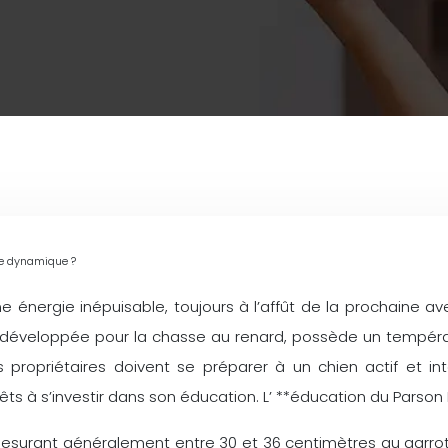
ace dynamique ?
e énergie inépuisable, toujours à l’affût de la prochaine ave
ent développée pour la chasse au renard, possède un tempér
ropriétaires doivent se préparer à un chien actif et intel
s à s’investir dans son éducation. L’ **éducation du Parson R
le, mesurant généralement entre 30 et 36 centimètres au gar