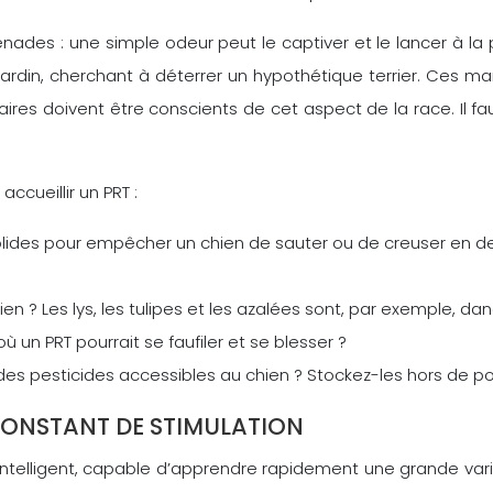
es : une simple odeur peut le captiver et le lancer à la p
in, cherchant à déterrer un hypothétique terrier. Ces manif
res doivent être conscients de cet aspect de la race. Il fau
accueillir un PRT :
olides pour empêcher un chien de sauter ou de creuser en d
n ? Les lys, les tulipes et les azalées sont, par exemple, da
ù un PRT pourrait se faufiler et se blesser ?
 des pesticides accessibles au chien ? Stockez-les hors de po
 CONSTANT DE STIMULATION
t intelligent, capable d’apprendre rapidement une grande va