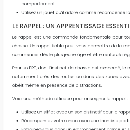
comportement.
Utilisez un jouet qu’il adore comme récompense lo
LE RAPPEL : UN APPRENTISSAGE ESSENTI
Le rappel est une commande fondamentale pour tout ch
chasse. Un rappel fiable peut vous permettre de le rapp
commencer dès le plus jeune âge et être renforcé réguli
Pour un PRT, dont l’instinct de chasse est exacerbé, le
notamment près des routes ou dans des zones avec beau
obéit même en présence de distractions.
Voici une méthode efficace pour enseigner le rappel :
Utilisez un sifflet avec un son distinctif pour le rapp
Récompensez votre chien avec une friandise particu
Entraînez-vous dans un environnement calme et sé