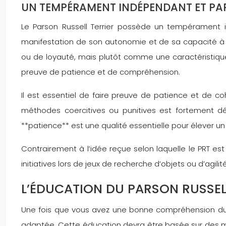
UN TEMPÉRAMENT INDÉPENDANT ET PAR
Le Parson Russell Terrier possède un tempérament in
manifestation de son autonomie et de sa capacité à 
ou de loyauté, mais plutôt comme une caractéristique
preuve de patience et de compréhension.
Il est essentiel de faire preuve de patience et de coh
méthodes coercitives ou punitives est fortement déc
**patience** est une qualité essentielle pour élever un
Contrairement à l’idée reçue selon laquelle le PRT est
initiatives lors de jeux de recherche d’objets ou d’agilit
L’ÉDUCATION DU PARSON RUSSEL
Une fois que vous avez une bonne compréhension du 
adaptée. Cette éducation devra être basée sur des mét