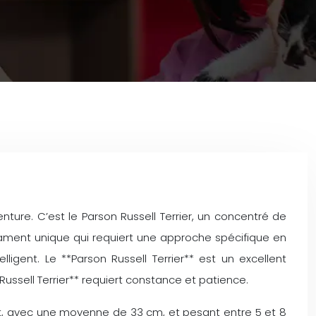
nture. C’est le Parson Russell Terrier, un concentré de
ament unique qui requiert une approche spécifique en
ligent. Le **Parson Russell Terrier** est un excellent
ussell Terrier** requiert constance et patience.
rot, avec une moyenne de 33 cm, et pesant entre 5 et 8