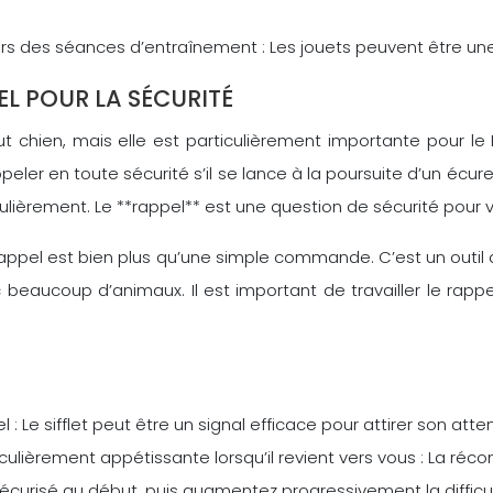
rs des séances d’entraînement : Les jouets peuvent être une 
EL POUR LA SÉCURITÉ
ien, mais elle est particulièrement importante pour le Par
eler en toute sécurité s’il se lance à la poursuite d’un écure
èrement. Le **rappel** est une question de sécurité pour votr
 rappel est bien plus qu’une simple commande. C’est un outil
coup d’animaux. Il est important de travailler le rappel d
el : Le sifflet peut être un signal efficace pour attirer son atte
lièrement appétissante lorsqu’il revient vers vous : La réc
curisé au début, puis augmentez progressivement la difficu