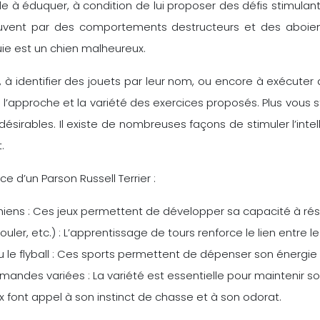
à éduquer, à condition de lui proposer des défis stimulants
t souvent par des comportements destructeurs et des aboie
uie est un chien malheureux.
 à identifier des jouets par leur nom, ou encore à exécuter d
 l’approche et la variété des exercices proposés. Plus vous st
rables. Il existe de nombreuses façons de stimuler l’intellig
.
ce d’un Parson Russell Terrier :
 chiens : Ces jeux permettent de développer sa capacité à r
ler, etc.) : L’apprentissage de tours renforce le lien entre le
u le flyball : Ces sports permettent de dépenser son énergie e
des variées : La variété est essentielle pour maintenir son
x font appel à son instinct de chasse et à son odorat.