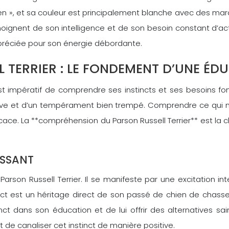
en », et sa couleur est principalement blanche avec des mar
oignent de son intelligence et de son besoin constant d’acti
appréciée pour son énergie débordante.
 TERRIER : LE FONDEMENT D’UNE ÉD
 il est impératif de comprendre ses instincts et ses besoins
e vive et d’un tempérament bien trempé. Comprendre ce qui
cace. La **compréhension du Parson Russell Terrier** est la c
ISSANT
rson Russell Terrier. Il se manifeste par une excitation int
ct est un héritage direct de son passé de chien de chasse,
inct dans son éducation et de lui offrir des alternatives sa
de canaliser cet instinct de manière positive.