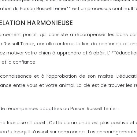
cation du Parson Russell Terrier** est un processus continu. Il
 RELATION HARMONIEUSE
nforcement positif, qui consiste à récompenser les bons 
ussell Terrier, car elle renforce le lien de confiance et en
motiver votre chien à apprendre et à obéir. L’ **éducatio
 et la confiance.
reconnaissance et à l’approbation de son maître. L’éducat
iance entre vous et votre animal. La clé est de trouver les 
 récompenses adaptées au Parson Russell Terrier :
 d’une friandise s’il obéit : Cette commande est plus positive et
n ! » lorsqu’il s’assoit sur commande : Les encouragements