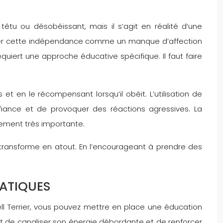
êtu ou désobéissant, mais il s’agit en réalité d’une
réter cette indépendance comme un manque d’affection
iert une approche éducative spécifique. Il faut faire
et en le récompensant lorsqu’il obéit. L’utilisation de
nfiance et de provoquer des réactions agressives. La
alement très importante.
se transforme en atout. En l’encourageant à prendre des
RATIQUES
 Terrier, vous pouvez mettre en place une éducation
st de canaliser son énergie débordante et de renforcer