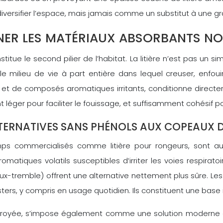
iversifier l’espace, mais jamais comme un substitut à une gr
ONNER LES MATÉRIAUX ABSORBANTS N
itue le second pilier de l’habitat. La litière n’est pas un s
e milieu de vie à part entière dans lequel creuser, enfoui
t de composés aromatiques irritants, conditionne directeme
 léger pour faciliter le fouissage, et suffisamment cohésif po
LTERNATIVES SANS PHÉNOLS AUX COPEAUX 
s commercialisés comme litière pour rongeurs, sont aujo
romatiques volatils susceptibles d’irriter les voies respira
aux-tremble) offrent une alternative nettement plus sûre.
rs, y compris en usage quotidien. Ils constituent une base i
t broyée, s’impose également comme une solution moderne a