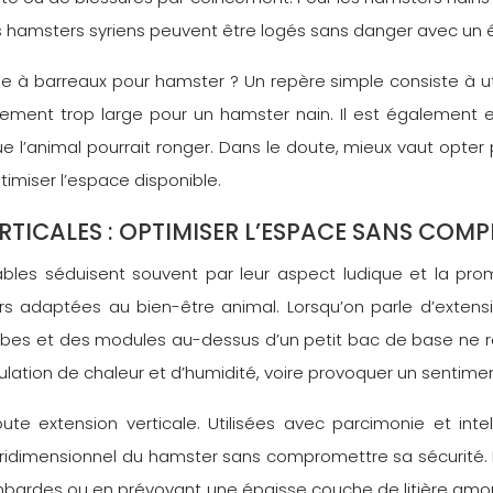
s hamsters syriens peuvent être logés sans danger avec un é
 barreaux pour hamster ? Un repère simple consiste à utilis
lement trop large pour un hamster nain. Il est également e
ue l’animal pourrait ronger. Dans le doute, mieux vaut opte
imiser l’espace disponible.
TICALES : OPTIMISER L’ESPACE SANS COMP
es séduisent souvent par leur aspect ludique et la prome
 adaptées au bien-être animal. Lorsqu’on parle d’extension
s tubes et des modules au-dessus d’un petit bac de base ne r
mulation de chaleur et d’humidité, voire provoquer un senti
 toute extension verticale. Utilisées avec parcimonie et in
ridimensionnel du hamster sans compromettre sa sécurité. L’
bardes ou en prévoyant une épaisse couche de litière amor