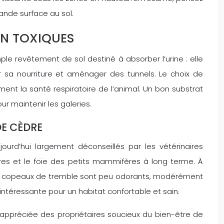
ande surface au sol.
ON TOXIQUES
imple revêtement de sol destiné à absorber l’urine : elle
r sa nourriture et aménager des tunnels. Le choix de
nt la santé respiratoire de l’animal. Un bon substrat
ur maintenir les galeries.
DE CÈDRE
urd’hui largement déconseillés par les vétérinaires
toires et le foie des petits mammifères à long terme. À
 Les copeaux de tremble sont peu odorants, modérément
ntéressante pour un habitat confortable et sain.
ppréciée des propriétaires soucieux du bien-être de