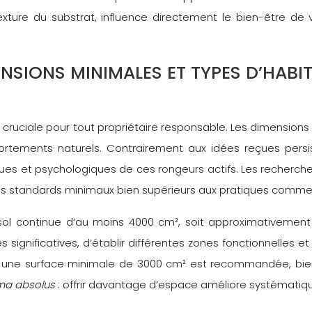
ture du substrat, influence directement le bien-être de v
ENSIONS MINIMALES ET TYPES D’HAB
on cruciale pour tout propriétaire responsable. Les dimension
rtements naturels. Contrairement aux idées reçues persis
es et psychologiques de ces rongeurs actifs. Les recherc
 standards minimaux bien supérieurs aux pratiques commerc
 sol continue d’au moins 4000 cm², soit approximativemen
significatives, d’établir différentes zones fonctionnelles et
i), une surface minimale de 3000 cm² est recommandée, bi
ma absolus
: offrir davantage d’espace améliore systématiq