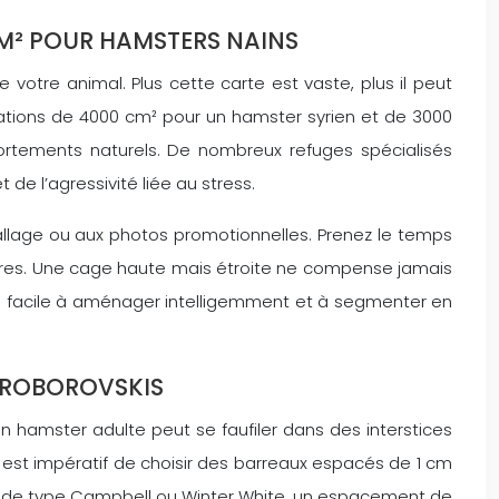
CM² POUR HAMSTERS NAINS
otre animal. Plus cette carte est vaste, plus il peut
ndations de 4000 cm² pour un hamster syrien et de 3000
rtements naturels. De nombreux refuges spécialisés
e l’agressivité liée au stress.
llage ou aux photos promotionnelles. Prenez le temps
ctures. Une cage haute mais étroite ne compense jamais
us facile à aménager intelligemment et à segmenter en
S ROBOROVSKIS
hamster adulte peut se faufiler dans des interstices
l est impératif de choisir des barreaux espacés de 1 cm
ns de type Campbell ou Winter White, un espacement de