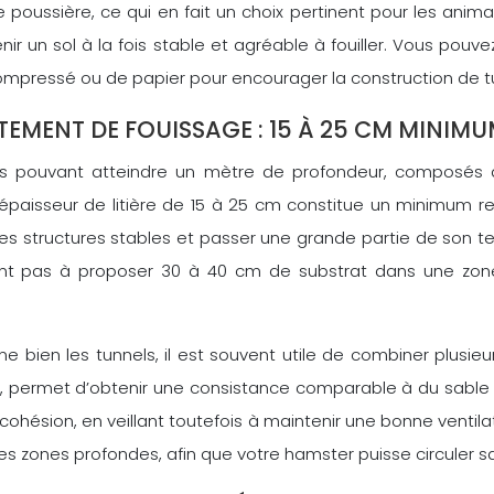
e poussière, ce qui en fait un choix pertinent pour les anim
enir un sol à la fois stable et agréable à fouiller. Vous p
compressé ou de papier pour encourager la construction de 
TEMENT DE FOUISSAGE : 15 À 25 CM MINIM
ers pouvant atteindre un mètre de profondeur, composés d
ne épaisseur de litière de 15 à 25 cm constitue un minimum
des structures stables et passer une grande partie de son te
nt pas à proposer 30 à 40 cm de substrat dans une zone de
nne bien les tunnels, il est souvent utile de combiner plu
n, permet d’obtenir une consistance comparable à du sable 
 cohésion, en veillant toutefois à maintenir une bonne ventil
 zones profondes, afin que votre hamster puisse circuler san