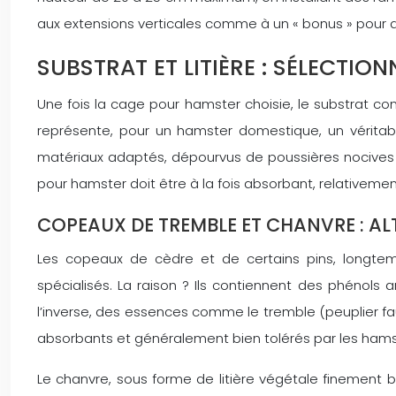
aux extensions verticales comme à un « bonus » pour d
SUBSTRAT ET LITIÈRE : SÉLECTI
Une fois la cage pour hamster choisie, le substrat const
représente, pour un hamster domestique, un véritabl
matériaux adaptés, dépourvus de poussières nocives e
pour hamster doit être à la fois absorbant, relativement
COPEAUX DE TREMBLE ET CHANVRE : A
Les copeaux de cèdre et de certains pins, longtemp
spécialisés. La raison ? Ils contiennent des phénols a
l’inverse, des essences comme le tremble (peuplier f
absorbants et généralement bien tolérés par les hamste
Le chanvre, sous forme de litière végétale finemen