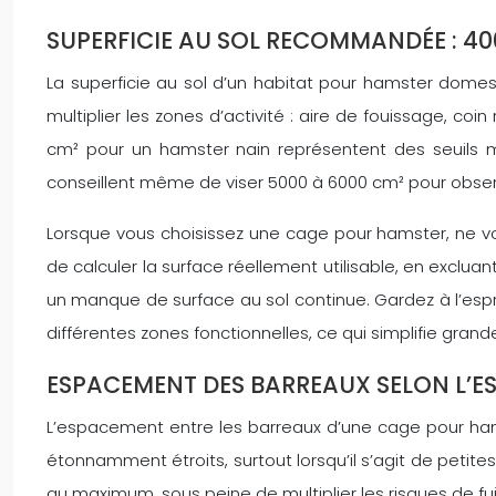
SUPERFICIE AU SOL RECOMMANDÉE : 40
La superficie au sol d’un habitat pour hamster domes
multiplier les zones d’activité : aire de fouissage, 
cm² pour un hamster nain représentent des seuils 
conseillent même de viser 5000 à 6000 cm² pour observ
Lorsque vous choisissez une cage pour hamster, ne v
de calculer la surface réellement utilisable, en excl
un manque de surface au sol continue. Gardez à l’esp
différentes zones fonctionnelles, ce qui simplifie grand
ESPACEMENT DES BARREAUX SELON L’E
L’espacement entre les barreaux d’une cage pour ham
étonnamment étroits, surtout lorsqu’il s’agit de petit
au maximum, sous peine de multiplier les risques de 