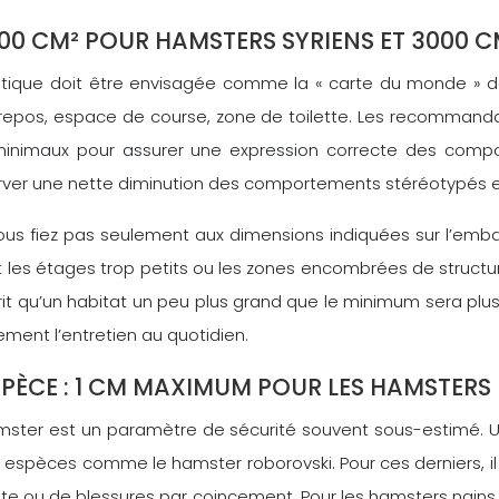
00 CM² POUR HAMSTERS SYRIENS ET 3000 
tique doit être envisagée comme la « carte du monde » de v
coin repos, espace de course, zone de toilette. Les recomma
minimaux pour assurer une expression correcte des compo
er une nette diminution des comportements stéréotypés et d
ous fiez pas seulement aux dimensions indiquées sur l’emba
uant les étages trop petits ou les zones encombrées de stru
rit qu’un habitat un peu plus grand que le minimum sera pl
ement l’entretien au quotidien.
SPÈCE : 1 CM MAXIMUM POUR LES HAMSTER
ster est un paramètre de sécurité souvent sous-estimé. Un 
es espèces comme le hamster roborovski. Pour ces derniers, i
fuite ou de blessures par coincement. Pour les hamsters nai