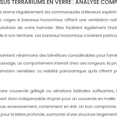
US TERRARIUMS EN VERRE : ANALYSE COMP
rre anime régulièrement les communautés d’éleveurs expér
es cages à barreaux horizontaux offrent une ventilation na
piratoire de votre hamster. Elles facilitent également l’i
e à son territoire. Les barreaux horizontaux s’avèrent part
sentent néanmoins des bénéfices considérables pour l’amé
 fouissage, un comportement intensif chez ces rongeurs. Ils p
msters sensibles. La visibilité panoramique qu’ils offrent
ns couvercle grillagé ou aérations latérales suffisantes, 
est donc indispensable d’opter pour un couvercle en maille mé
e pas excessivement, notamment en été. Un bon compromis 
pour la litière profonde, surmonté d’une structure largement 