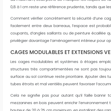
0,8 à 1 cm reste une référence prudente, tandis que le
Comment vérifier concrètement la sécurité d’une cage à
facilement entre deux barreaux, l’espace est probab
coupants, d’angles saillants ou de peinture écaillée q
privilégier davantage l’aménagement intérieur pour opt
CAGES MODULABLES ET EXTENSIONS VER
Les cages modulables et systèmes à étages empilabl
structures très compartimentées ne sont pas toujours
surface au sol continue reste prioritaire. Ajouter de
tubes étroits et mal ventilés peuvent favoriser l’accu
Cela ne signifie pas pour autant qu’il faille bannir
mezzanines en bois peuvent enrichir l’environnement t
hauteur de 20 à 25 cm maximum, en installant des ram