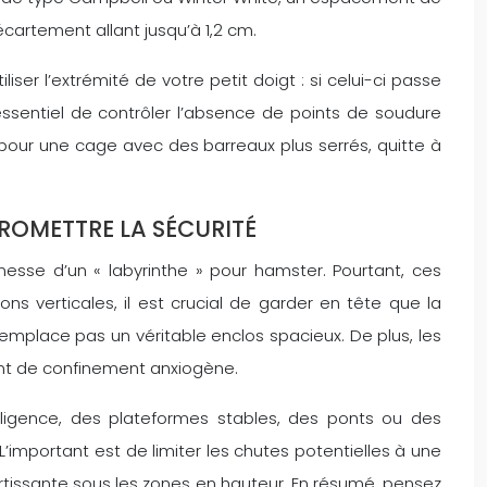
cartement allant jusqu’à 1,2 cm.
er l’extrémité de votre petit doigt : si celui-ci passe
ssentiel de contrôler l’absence de points de soudure
r pour une cage avec des barreaux plus serrés, quitte à
ROMETTRE LA SÉCURITÉ
sse d’un « labyrinthe » pour hamster. Pourtant, ces
s verticales, il est crucial de garder en tête que la
emplace pas un véritable enclos spacieux. De plus, les
ment de confinement anxiogène.
telligence, des plateformes stables, des ponts ou des
important est de limiter les chutes potentielles à une
tissante sous les zones en hauteur. En résumé, pensez