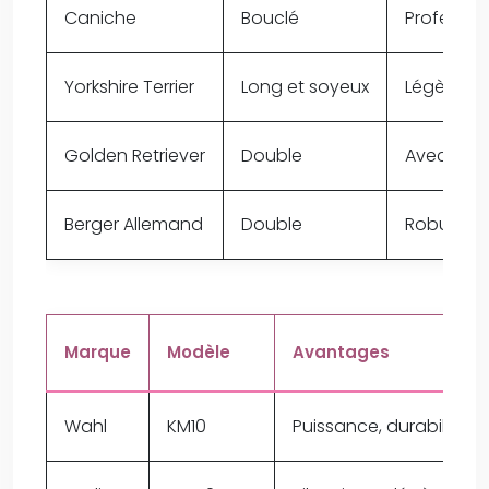
Caniche
Bouclé
Professio
Yorkshire Terrier
Long et soyeux
Légère et 
Golden Retriever
Double
Avec peig
Berger Allemand
Double
Robuste
Marque
Modèle
Avantages
Wahl
KM10
Puissance, durabilité, 