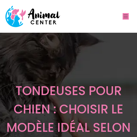
TONDEUSES POUR
CHIEN : CHOISIR LE
MODÈLE IDÉAL SELON